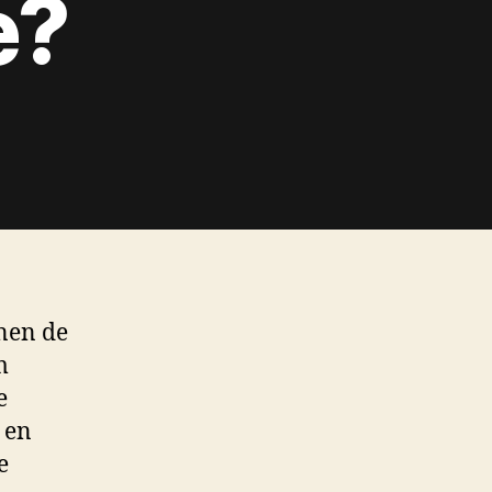
e?
n
aarom
pelers
iezen
oor
nedun
asino
oven
nnen de
ndere?
m
e
 en
e