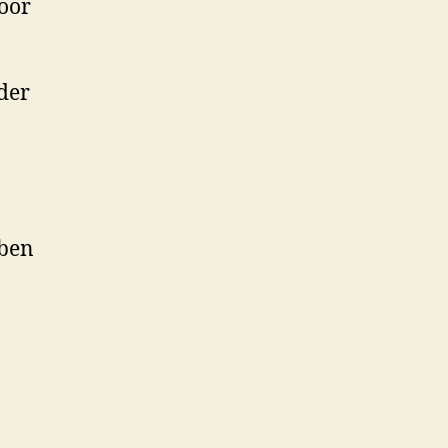
voor
der
bben