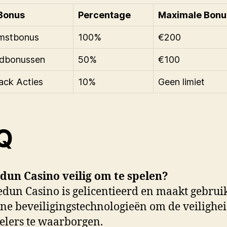
Bonus
Percentage
Maximale Bonu
mstbonus
100%
€200
adbonussen
50%
€100
ack Acties
10%
Geen limiet
Q
dun Casino veilig om te spelen?
edun Casino is gelicentieerd en maakt gebrui
e beveiligingstechnologieën om de veilighe
pelers te waarborgen.