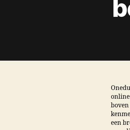
b
Onedun
online
boven 
kenmer
een br