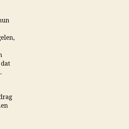
 hun
gelen,
n
 dat
.
drag
nen