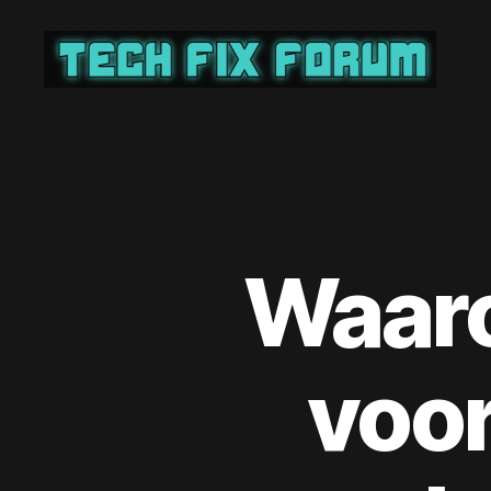
Tech
Fix
Forum
Waaro
voo