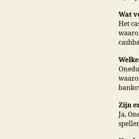
Wat v
Het ca
waaro
cashba
Welke
Onedun
waaron
bankov
Zijn e
Ja, On
spelle