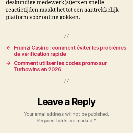
deskundige medewerk(st)ers en snelle
reactietijden maakt het tot een aantrekkelijk
platform voor online gokken.
←
Frumzi Casino : comment éviter les problèmes
de vérification rapide
→
Comment utiliser les codes promo sur
Turbowins en 2026
Leave a Reply
Your email address will not be published.
Required fields are marked
*