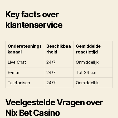
Key facts over
klantenservice
Ondersteunings
Beschikbaa
Gemiddelde
kanaal
rheid
reactietijd
Live Chat
24/7
Onmiddellijk
E-mail
24/7
Tot 24 uur
Telefonisch
24/7
Onmiddellijk
Veelgestelde Vragen over
Nix Bet Casino