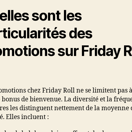
lles sont les
ticularités des
motions sur Friday R
omotions chez Friday Roll ne se limitent pas 
 bonus de bienvenue. La diversité et la fréqu
fres les distinguent nettement de la moyenne
. Elles incluent :