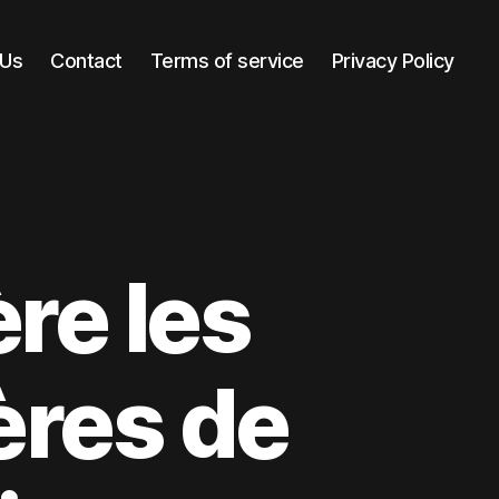
 Us
Contact
Terms of service
Privacy Policy
ère les
ères de