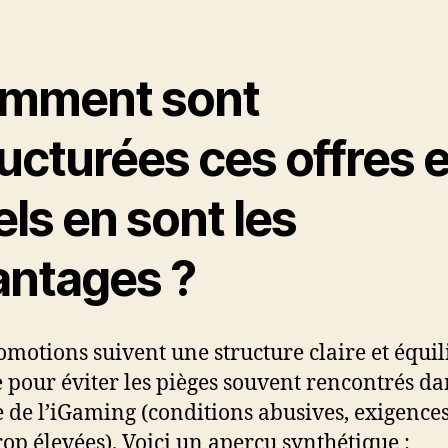
mment sont
ucturées ces offres e
ls en sont les
antages ?
omotions suivent une structure claire et équil
 pour éviter les pièges souvent rencontrés da
de l’iGaming (conditions abusives, exigence
rop élevées). Voici un aperçu synthétique :