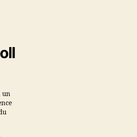
oll
à un
ence
 du