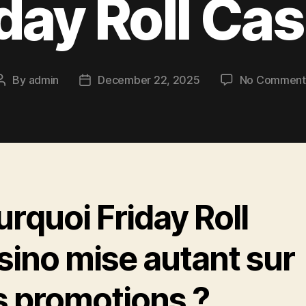
day Roll Ca
By
admin
December 22, 2025
No Comment
Post
Post
author
date
rquoi Friday Roll
sino mise autant sur
s promotions ?