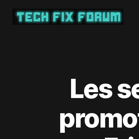
Tech
Fix
Forum
Les se
promot