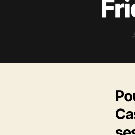
Fri
Pou
Ca
se