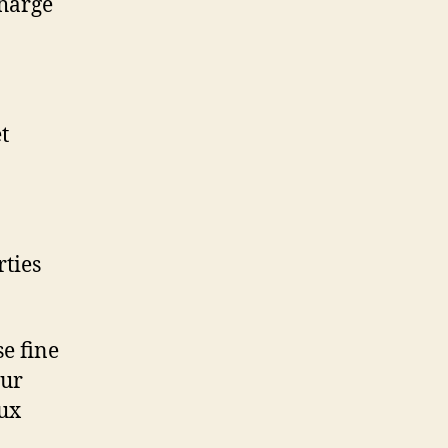
charge
t
rties
e fine
our
aux