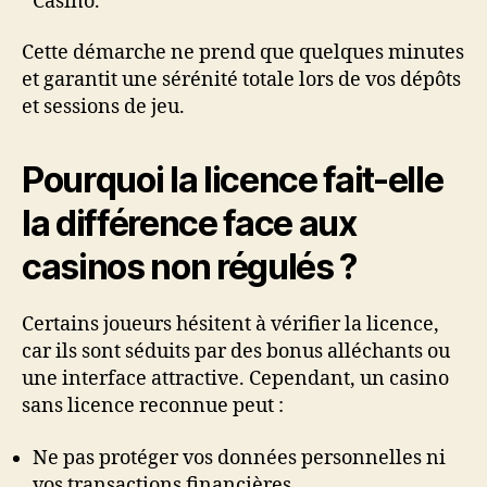
Casino.
Cette démarche ne prend que quelques minutes
et garantit une sérénité totale lors de vos dépôts
et sessions de jeu.
Pourquoi la licence fait-elle
la différence face aux
casinos non régulés ?
Certains joueurs hésitent à vérifier la licence,
car ils sont séduits par des bonus alléchants ou
une interface attractive. Cependant, un casino
sans licence reconnue peut :
Ne pas protéger vos données personnelles ni
vos transactions financières.