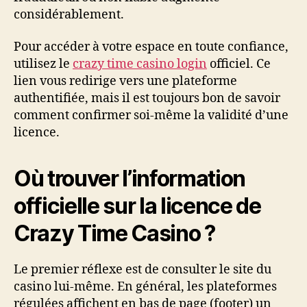
considérablement.
Pour accéder à votre espace en toute confiance,
utilisez le
crazy time casino login
officiel. Ce
lien vous redirige vers une plateforme
authentifiée, mais il est toujours bon de savoir
comment confirmer soi-même la validité d’une
licence.
Où trouver l’information
officielle sur la licence de
Crazy Time Casino ?
Le premier réflexe est de consulter le site du
casino lui-même. En général, les plateformes
régulées affichent en bas de page (footer) un