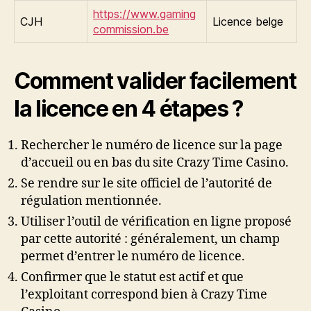
https://www.gaming
CJH
Licence belge
commission.be
Comment valider facilement
la licence en 4 étapes ?
Rechercher le numéro de licence sur la page
d’accueil ou en bas du site Crazy Time Casino.
Se rendre sur le site officiel de l’autorité de
régulation mentionnée.
Utiliser l’outil de vérification en ligne proposé
par cette autorité : généralement, un champ
permet d’entrer le numéro de licence.
Confirmer que le statut est actif et que
l’exploitant correspond bien à Crazy Time