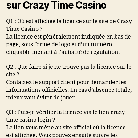
sur Crazy Time Casino
Q1 : Où est affichée la licence sur le site de Crazy
Time Casino ?
La licence est généralement indiquée en bas de
page, sous forme de logo et d’un numéro
cliquable menant à l’autorité de régulation.
Q2 : Que faire si je ne trouve pas la licence sur le
site ?
Contactez le support client pour demander les
informations officielles. En cas d’absence totale,
mieux vaut éviter de jouer.
Q3 : Puis-je vérifier la licence via le lien crazy
time casino login ?
Le lien vous mène au site officiel où la licence
est affichée. Vous pouvez ensuite suivre les