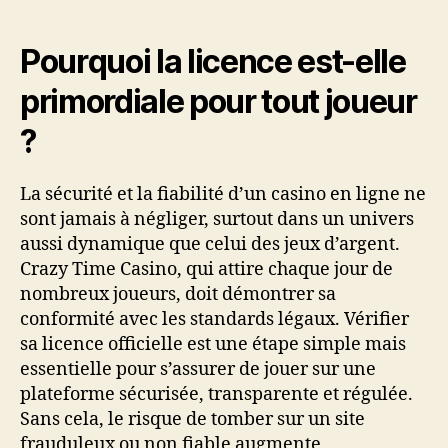
la
lice
offi
Pourquoi la licence est-elle
de
primordiale pour tout joueur
Cra
Tim
?
Cas
fac
La sécurité et la fiabilité d’un casino en ligne ne
sont jamais à négliger, surtout dans un univers
aussi dynamique que celui des jeux d’argent.
Crazy Time Casino, qui attire chaque jour de
nombreux joueurs, doit démontrer sa
conformité avec les standards légaux. Vérifier
sa licence officielle est une étape simple mais
essentielle pour s’assurer de jouer sur une
plateforme sécurisée, transparente et régulée.
Sans cela, le risque de tomber sur un site
frauduleux ou non fiable augmente