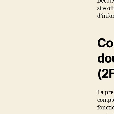
Découv
site of
d’info
Co
dou
(2
La pre
compte
foncti