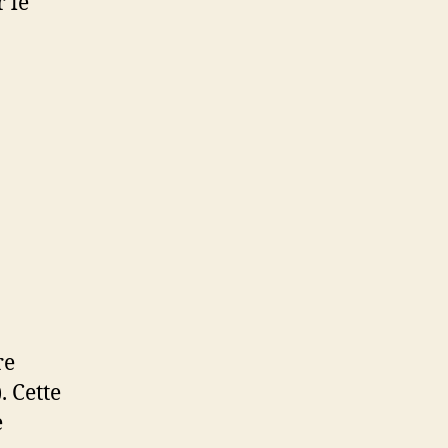
 le
?
re
. Cette
e