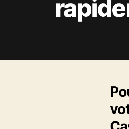
rapide
Pou
vo
Cas