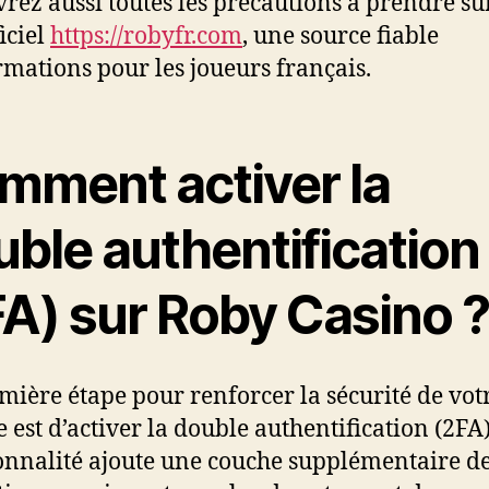
rez aussi toutes les précautions à prendre sur
ficiel
https://robyfr.com
, une source fiable
rmations pour les joueurs français.
mment activer la
ble authentification
FA) sur Roby Casino 
mière étape pour renforcer la sécurité de vot
 est d’activer la double authentification (2FA)
onnalité ajoute une couche supplémentaire d