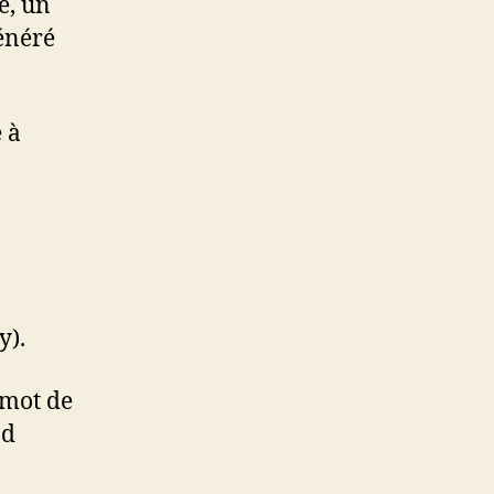
e, un
énéré
 à
y).
 mot de
nd