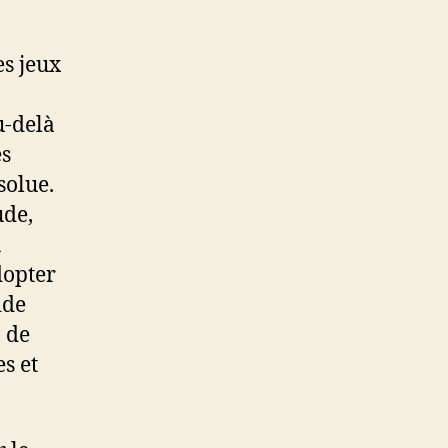
s jeux
u-delà
es
solue.
ude,
u
dopter
ide
 de
s et