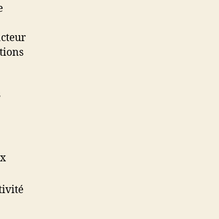
e
acteur
tions
s
ux
ivité