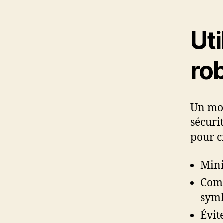
Uti
ro
Un mot
sécuri
pour c
Mini
Comb
symb
Évit