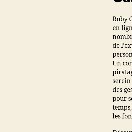
Roby C
en lig
nombre
de l’e
person
Un com
pirata
serein
des ge
pour s
temps,
les fo