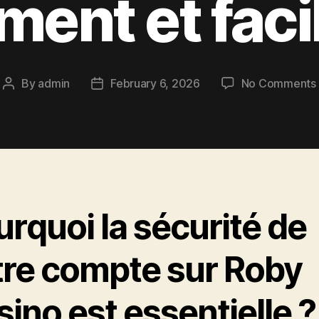
ment et fac
By
admin
February 6, 2026
No Comments
Post
Post
author
date
rquoi la sécurité de
tre compte sur Roby
ino est essentielle ?