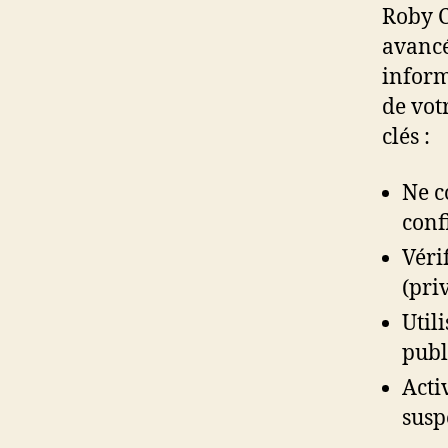
Roby C
avancé
inform
de vot
clés :
Ne c
conf
Véri
(pri
Util
publ
Acti
susp