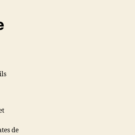
e
ils
et
ates de