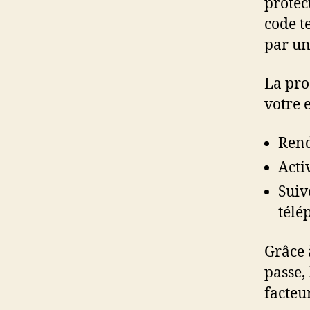
protec
code t
par un
La pro
votre 
Rend
Acti
Suiv
télé
Grâce 
passe,
facteur