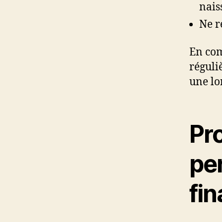
nais
Ne r
En com
réguli
une lo
Pr
pe
fi