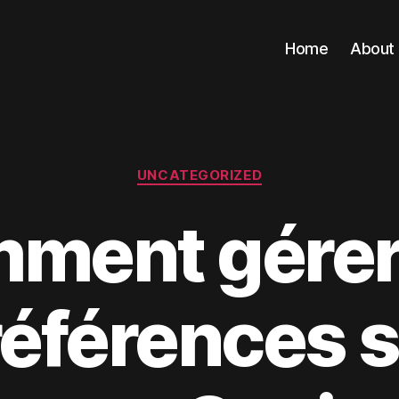
Home
About
Categories
UNCATEGORIZED
ment gérer
éférences 