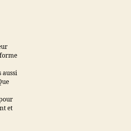
eur
eforme
 aussi
 Que
 pour
nt et