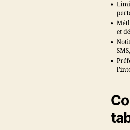
Limi
pert
Méth
et d
Noti
SMS,
Préf
l’in
Co
ta