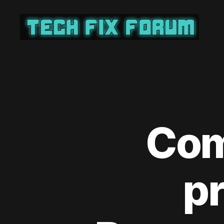
Tech
Fix
Forum
Com
pr