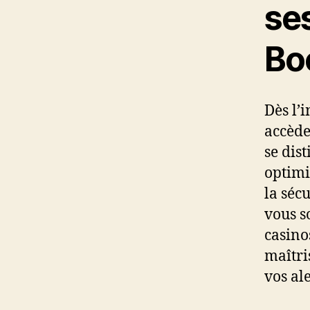
se
Bo
Dès l’
accède
se dis
optimi
la sécu
vous s
casino
maîtri
vos ale